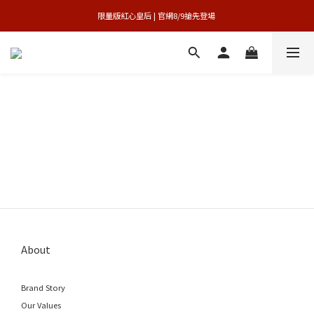
買1送1特賣會 | 台中大遠百店 / 南紡店
限量版紅心皇后 | 官網8/9搶先登場 
買1送1特賣會 | 台中大遠百店 / 南紡店
About
Brand Story
Our Values