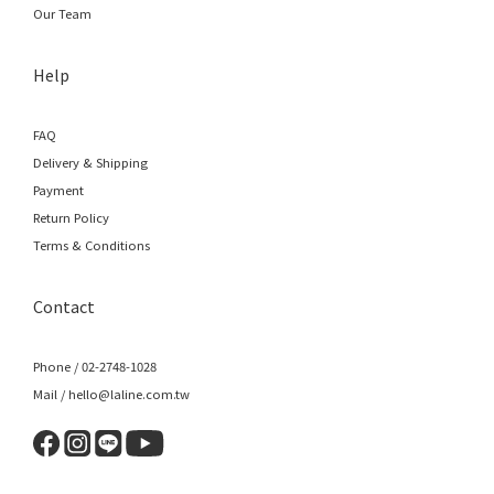
Our Team
Help
FAQ
Delivery & Shipping
Payment
Return Policy
Terms & Conditions
Contact
Phone / 02-2748-1028
Mail / hello@laline.com.tw