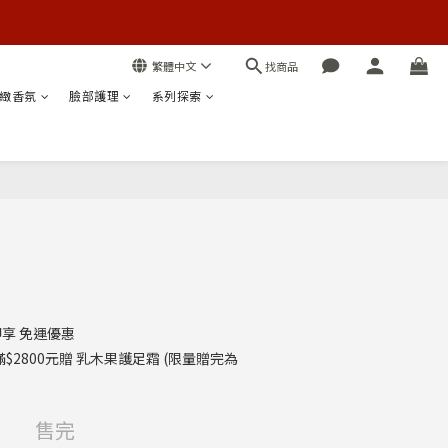
找商品
繁體中文
緻香氛
臉部護理
系列探索
 即享 免運優惠
2800元贈 乳木果護足霜 (限量贈完為
售完