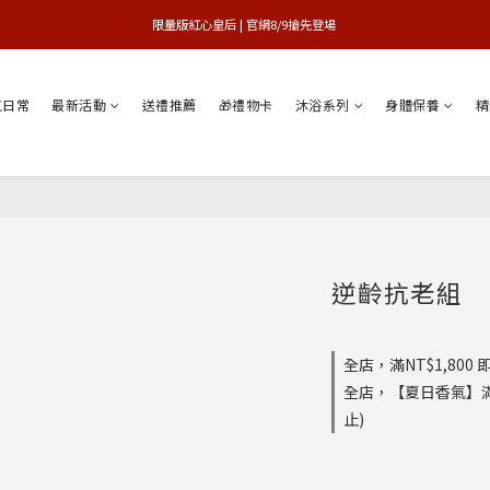
買1送1特賣會 | 台中大遠百店 / 南紡店
限量版紅心皇后 | 官網8/9搶先登場 
買1送1特賣會 | 台中大遠百店 / 南紡店
氣日常
最新活動
送禮推薦
🎁禮物卡
沐浴系列
身體保養
精
逆齡抗老組
全店，滿NT$1,800
全店，【夏日香氣】滿$
止)