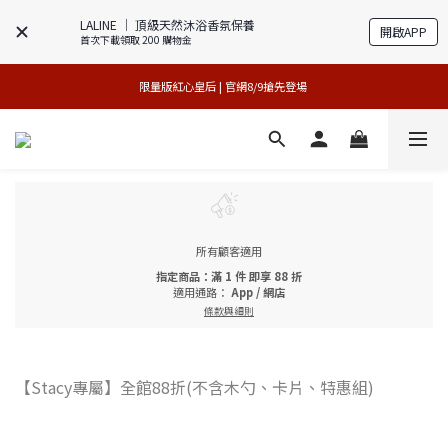
LALINE │ 頂級天然沐浴香氛保養
開啟APP
首次下載領取 200 購物金
專櫃加碼活動 | 尊寵指定系列2件88折
買1送1特賣會 | 台中大遠百店 / 南紡店
限量版紅心皇后 | 官網8/9搶先登場 
買1送1特賣會 | 台中大遠百店 / 南紡店
所有顧客適用
指定商品：滿 1 件 即享 88 折
適用通路：
App
/
網店
條款與細則
【Stacy專屬】全館88折(不含木勺、卡片、特惠組)