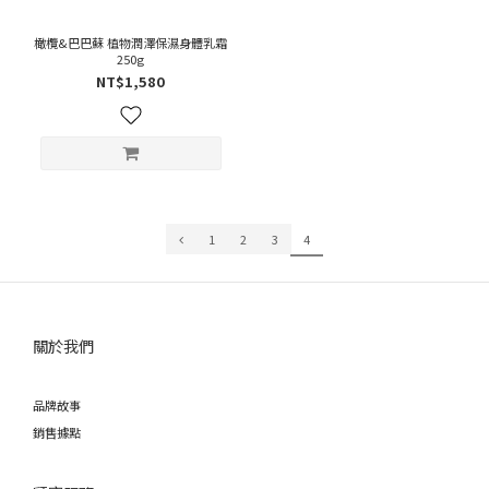
橄欖&巴巴蘇 植物潤澤保濕身體乳霜
250g
NT$1,580
1
2
3
4
關於我們
品牌故事
銷售據點