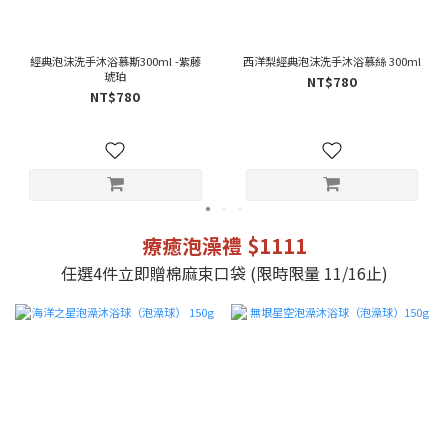
經典泡沫洗手沐浴慕斯300ml -紫藤
西洋梨經典泡沫洗手沐浴慕絲 300ml
琥珀
NT$780
NT$780
療癒泡澡禮 $1111
任選4件立即贈棉麻束口袋 (限時限量 11/16止)