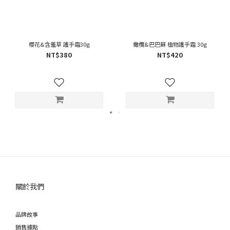
櫻花&含羞草 護手霜30g
橄欖&巴巴蘇 植物護手霜 30g
NT$380
NT$420
關於我們
品牌故事
銷售據點