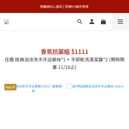
買1送1特賣會 | 台中大遠百店 / 南紡店
限量版紅心皇后 | 官網8/9搶先登場 
買1送1特賣會 | 台中大遠百店 / 南紡店
香氛抗菌組 $1111
任選 經典泡沫洗手沐浴慕絲*1 + 手部乾洗清潔露*2 (限時限
量 11/16止)
新品上市