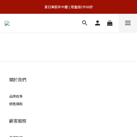
 夏日美肌年中慶 | 限量版3件88折 
官網獨享 | 滿額最高贈3件禮
官網獨享 | 滿額最高贈3件禮
關於我們
品牌故事
銷售據點
顧客服務