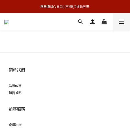
買1送1特賣會 | 台中大遠百店 / 南紡店
限量版紅心皇后 | 官網8/9搶先登場 
買1送1特賣會 | 台中大遠百店 / 南紡店
關於我們
品牌故事
銷售據點
顧客服務
會員制度