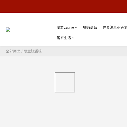
關於Laline
暢銷商品
仲夏清爽🌿香
居家生活
全部商品
/
限量版香味