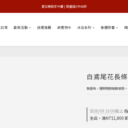
 夏日美肌年中慶 | 限量版3件88折 
官網獨享 | 滿額最高贈3件禮
官網獨享 | 滿額最高贈3件禮
氣日常
最新活動
送禮推薦
🎁禮物卡
沐浴系列
身體保養
精
白鳶尾花長條蠟
無香味，僅照明與裝飾使用。
至
08/09 16:00
截止
指
全店，滿NT$1,800