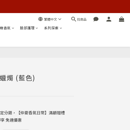
找商品
繁體中文
緻香氛
臉部護理
系列探索
立即購買
燭 (藍色)
定分類，【仲夏香氣日常】滿額贈禮
 即享 免運優惠