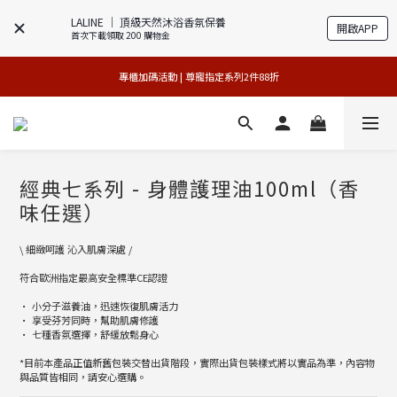
LALINE │ 頂級天然沐浴香氛保養
開啟APP
首次下載領取 200 購物金
買1送1特賣會 | 台中大遠百店 / 南紡店
買1送1特賣會 | 台中大遠百店 / 南紡店
專櫃加碼活動 | 尊寵指定系列2件88折
限量版紅心皇后 | 官網8/9搶先登場 
買1送1特賣會 | 台中大遠百店 / 南紡店
經典七系列 - 身體護理油100ml（香
味任選）
\ 細緻呵護 沁入肌膚深處 /
符合歐洲指定最高安全標準CE認證
• 小分子滋養油，迅速恢復肌膚活力
• 享受芬芳同時，幫助肌膚修護
• 七種香氛選擇，舒緩放鬆身心
*目前本產品正值新舊包裝交替出貨階段，實際出貨包裝樣式將以實品為準，內容物
與品質皆相同，請安心選購。