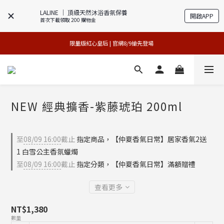
LALINE │ 頂級天然沐浴香氛保養
開啟APP
首次下載領取 200 購物金
專櫃加碼活動 | 尊寵指定系列2件88折
買1送1特賣會 | 台中大遠百店 / 南紡店
限量版紅心皇后 | 官網8/9搶先登場 
買1送1特賣會 | 台中大遠百店 / 南紡店
NEW 經典擴香-紫藤琥珀 200ml
至
08/09 16:00
截止
指定商品，【仲夏香氣日常】居家香氣2送
1 白雪公主香氛蠟燭
至
08/09 16:00
截止
指定分類，【仲夏香氣日常】滿額贈禮
查看更多
NT$1,380
數量