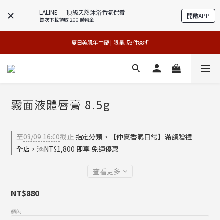
LALINE │ 頂級天然沐浴香氛保養
開啟APP
首次下載領取 200 購物金
專櫃加碼活動 | 舊包裝限時限量5折搶購
 夏日美肌年中慶 | 限量版3件88折 
官網獨享 | 滿額最高贈3件禮
官網獨享 | 滿額最高贈3件禮
霧面液體唇膏 8.5g
至
08/09 16:00
截止
指定分類，【仲夏香氣日常】滿額贈禮
全店，滿NT$1,800 即享 免運優惠
查看更多
NT$880
顏色