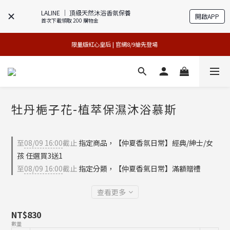
LALINE │ 頂級天然沐浴香氛保養
開啟APP
首次下載領取 200 購物金
專櫃加碼活動 | 尊寵指定系列2件88折
買1送1特賣會 | 台中大遠百店 / 南紡店
限量版紅心皇后 | 官網8/9搶先登場 
買1送1特賣會 | 台中大遠百店 / 南紡店
牡丹梔子花-植萃保濕沐浴慕斯
至
08/09 16:00
截止
指定商品，【仲夏香氛日常】經典/紳士/女
孩 任選買3送1
至
08/09 16:00
截止
指定分類，【仲夏香氣日常】滿額贈禮
查看更多
NT$830
數量