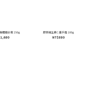
身體磨砂膏 250g
膠原維生素C 護手霜 100g
膠原維生素C
1,680
NT$880
N