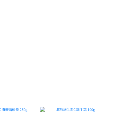
系 列 探 索
新品上市