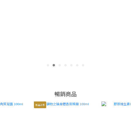
暢 銷 商 品
贈禮推薦
暢銷商品
新品上市