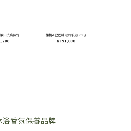
 煥白抗痕臉霜
橄欖&巴巴蘇 植物乳液 200g
橄欖&巴巴蘇 植物潤
1,780
NT$1,080
NT$
沐浴香氛保養品牌