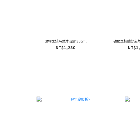
礦物之鑰海藻沐浴露 300ml
礦物之鑰臉部去角質
NT$1,230
NT$1