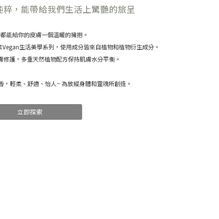
純粹，能帶給我們生活上驚艷的旅呈
節都能給你的皮膚一個溫暖的擁抱。
純素Vegan生活美學系列，使用成分皆來自植物和植物衍生成分。
膚修護，
多重天然植物配方保持肌膚水分平衡。
香，輕柔、舒適、怡人~ 為放縱身體和靈魂所創造。
立即探索