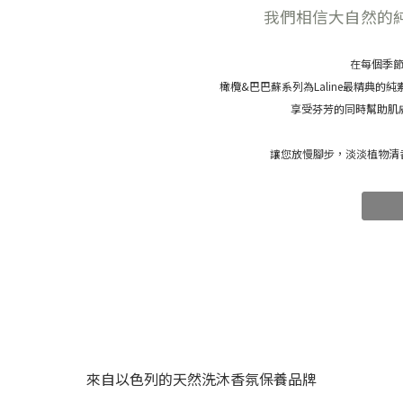
我們相信大自然的
在每個季
橄欖&巴巴蘇系列為Laline最精典的
享受芬芳的同時幫助肌
讓您放慢腳步，淡淡植物清
來自以色列的天然洗沐香氛保養品牌