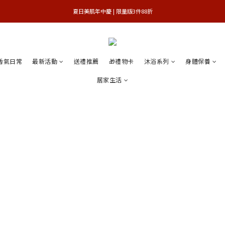
 夏日美肌年中慶 | 限量版3件88折 
官網獨享 | 滿額最高贈3件禮
官網獨享 | 滿額最高贈3件禮
香氣日常
最新活動
送禮推薦
🎁禮物卡
沐浴系列
身體保養
居家生活