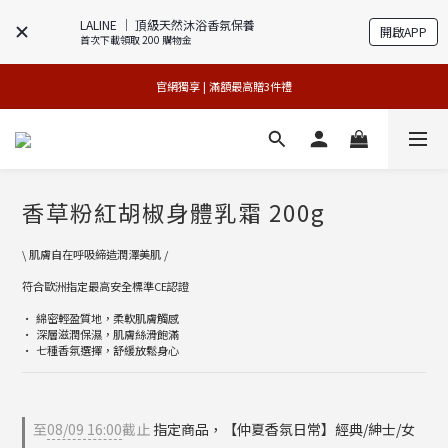
LALINE │ 頂級天然沐浴香氛保養
開啟APP
首次下載領取 200 購物金
官網獨享 | 滿額最高贈3件禮
官網獨享 | 滿額最高贈3件禮
專櫃加碼活動 | 舊包裝限時限量5折搶購
 夏日美肌年中慶 | 限量版3件88折 
香草粉紅胡椒身體乳霜 200g
官網獨享 | 滿額最高贈3件禮
\ 肌膚自在呼吸締造潤澤美肌 /
符合歐洲指定最高安全標準CE認證
• 綿密輕盈質地，柔軟肌膚觸感
• 深層滋潤保濕，肌膚絲滑飽滿
• 七種香氛選擇，舒緩放鬆身心
至
08/09 16:00
截止
指定商品，【仲夏香氛日常】經典/紳士/女