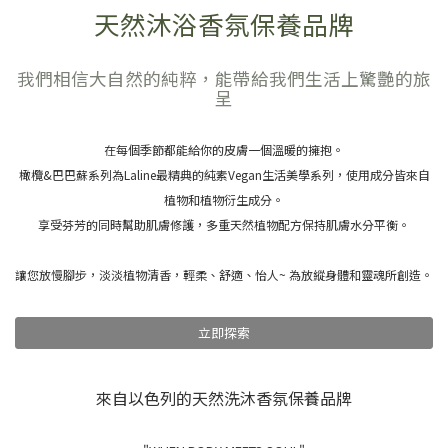
天然沐浴香氛保養品牌
我們相信大自然的純粹，能帶給我們生活上驚艷的旅
呈
在每個季節都能給你的皮膚一個溫暖的擁抱。
橄欖&巴巴蘇系列為Laline最精典的純素Vegan生活美學系列，使用成分皆來自
植物和植物衍生成分。
享受芬芳的同時幫助肌膚修護，
多重天然植物配方保持肌膚水分平衡。
讓您放慢腳步，淡淡植物清香，輕柔、舒適、怡人~ 為放縱身體和靈魂所創造。
立即探索
來自以色列的天然洗沐香氛保養品牌