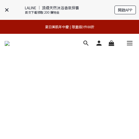
LALINE │ 頂級天然沐浴香氛保養
開啟APP
首次下載領取 200 購物金
專櫃加碼活動 | 舊包裝限時限量5折搶購
 夏日美肌年中慶 | 限量版3件88折 
官網獨享 | 滿額最高贈3件禮
官網獨享 | 滿額最高贈3件禮