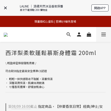
LALINE │ 頂級天然沐浴香氛保養
開啟APP
首次下載領取 200 購物金
專櫃加碼活動 | 尊寵指定系列2件88折
買1送1特賣會 | 台中大遠百店 / 南紡店
限量版紅心皇后 | 官網8/9搶先登場 
買1送1特賣會 | 台中大遠百店 / 南紡店
西洋梨柔軟蓬鬆慕斯身體霜 200ml
\ 輕盈綿密煥發蓬鬆柔嫩 /
符合歐洲指定最高安全標準CE認證
• 輕輕一抹快速吸收不黏膩，滋養保濕
• 深層滋潤保濕，肌膚絲滑飽滿
• 七種香氛選擇，舒緩放鬆身心
至
08/09 16:00
截止
指定商品，【仲夏香氛日常】經典/紳士/女