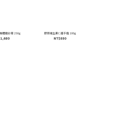
身體磨砂膏 250g
膠原維生素C 護手霜 100g
膠原維生素C
1,680
NT$880
N