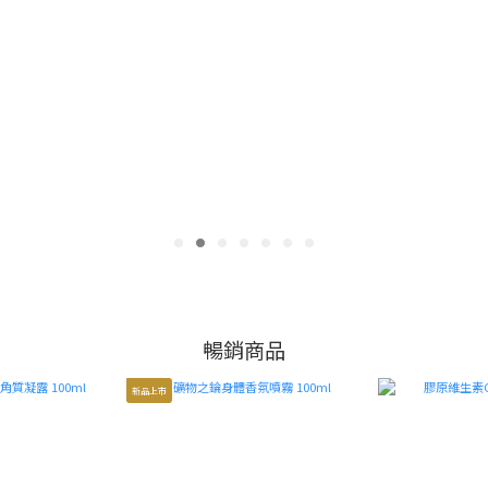
暢 銷 商 品
贈禮推薦
暢銷商品
新品上市