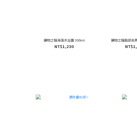
礦物之鑰海藻沐浴露 300ml
礦物之鑰臉部去角質
NT$1,230
NT$1