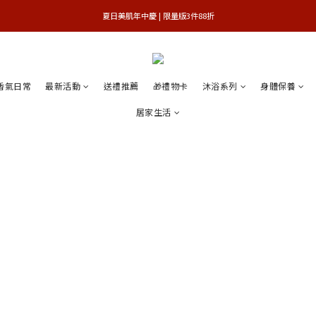
 夏日美肌年中慶 | 限量版3件88折 
官網獨享 | 滿額最高贈3件禮
官網獨享 | 滿額最高贈3件禮
香氣日常
最新活動
送禮推薦
🎁禮物卡
沐浴系列
身體保養
居家生活