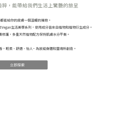
純粹，能帶給我們生活上驚艷的旅呈
節都能給你的皮膚一個溫暖的擁抱。
純素Vegan生活美學系列，使用成分皆來自植物和植物衍生成分。
膚修護，
多重天然植物配方保持肌膚水分平衡。
香，輕柔、舒適、怡人~ 為放縱身體和靈魂所創造。
立即探索