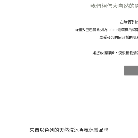
我們相信大自然的
在每個季
橄欖&巴巴蘇系列為Laline最精典的
享受芬芳的同時幫助肌
讓您放慢腳步，淡淡植物清
來自以色列的天然洗沐香氛保養品牌