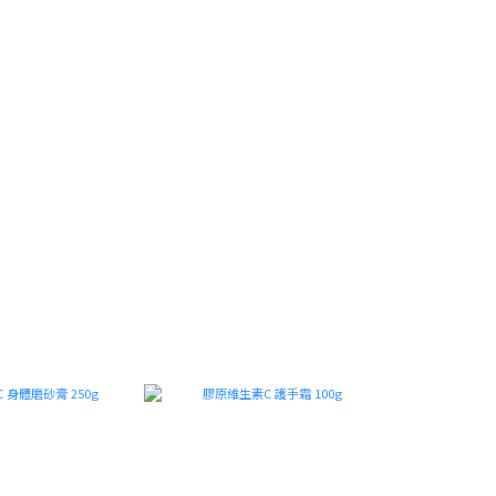
系 列 探 索
新品上市