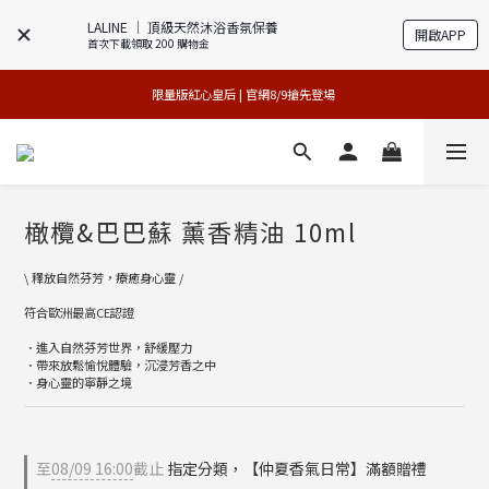
LALINE │ 頂級天然沐浴香氛保養
開啟APP
首次下載領取 200 購物金
專櫃加碼活動 | 尊寵指定系列2件88折
買1送1特賣會 | 台中大遠百店 / 南紡店
限量版紅心皇后 | 官網8/9搶先登場 
買1送1特賣會 | 台中大遠百店 / 南紡店
橄欖&巴巴蘇 薰香精油 10ml
\ 釋放自然芬芳，療癒身心靈 /
符合歐洲最高CE認證
．進入自然芬芳世界，舒緩壓力
．帶來放鬆愉悅體驗，沉浸芳香之中
．身心靈的寧靜之境
至
08/09 16:00
截止
指定分類，【仲夏香氣日常】滿額贈禮