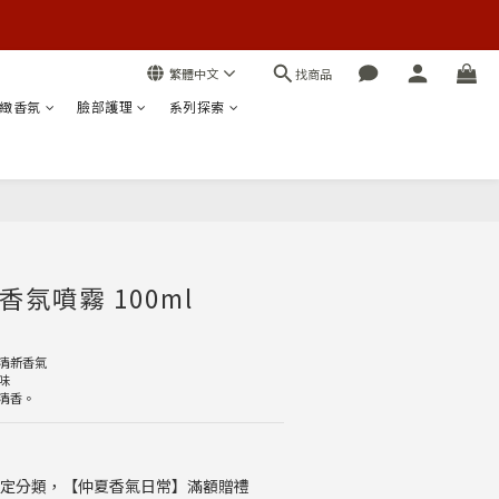
找商品
繁體中文
緻香氛
臉部護理
系列探索
立即購買
氛噴霧 100ml
清新香氣
味
清香。
定分類，【仲夏香氣日常】滿額贈禮