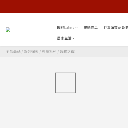
關於Laline
暢銷商品
仲夏清爽🌿香
居家生活
全部商品
/
系列探索
/
尊寵系列
/
礦物之鑰