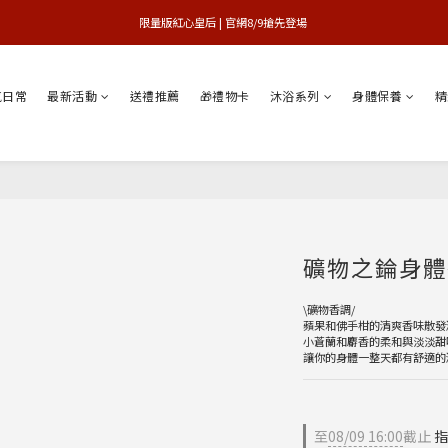
買1送1特賣會 | 台中大遠百店 / 南紡店
限量版紅心皇后 | 官網8/9搶先登場 
買1送1特賣會 | 台中大遠百店 / 南紡店
氣日常
最新活動
送禮推薦
🎁禮物卡
沐浴系列
身體保養
精
礦物之錀身體香
\礦物香調/
蘋果和佛手柑的清爽香味散發
小蒼蘭和麝香的柔和與淡淡甜
讓你的身體一整天都有舒適的
至
08/09 16:00
截止
指