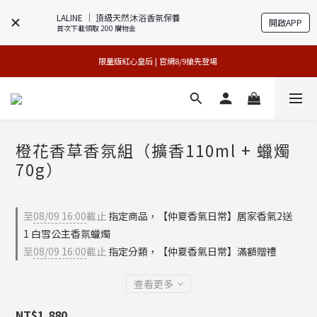
LALINE │ 頂級天然沐浴香氛保養
開啟APP
首次下載領取 200 購物金
專櫃加碼活動 | 尊寵指定系列2件88折
買1送1特賣會 | 台中大遠百店 / 南紡店
限量版紅心皇后 | 官網8/9搶先登場 
買1送1特賣會 | 台中大遠百店 / 南紡店
橙花香草香氛組（擴香110ml + 蠟燭
70g）
至
08/09 16:00
截止
指定商品，【仲夏香氣日常】居家香氣2送
1 白雪公主香氛蠟燭
至
08/09 16:00
截止
指定分類，【仲夏香氣日常】滿額贈禮
查看更多
NT$1,880