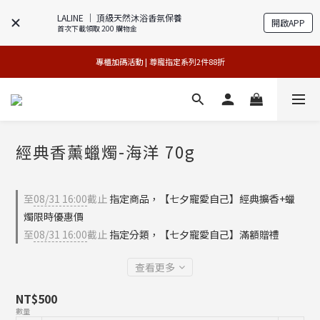
LALINE │ 頂級天然沐浴香氛保養
開啟APP
首次下載領取 200 購物金
買1送1特賣會 | 台中大遠百店 / 南紡店
買1送1特賣會 | 台中大遠百店 / 南紡店
專櫃加碼活動 | 尊寵指定系列2件88折
限量版紅心皇后 | 官網8/9搶先登場 
買1送1特賣會 | 台中大遠百店 / 南紡店
經典香薰蠟燭-海洋 70g
至
08/31 16:00
截止
指定商品，【七夕寵愛自己】經典擴香+蠟
燭限時優惠價
至
08/31 16:00
截止
指定分類，【七夕寵愛自己】滿額贈禮
查看更多
NT$500
數量