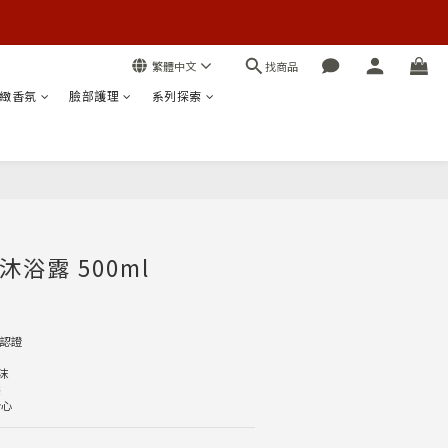
找商品
繁體中文
緻香氛
臉部護理
系列探索
立即購買
浴露 500ml
E認證
沫
態
身心