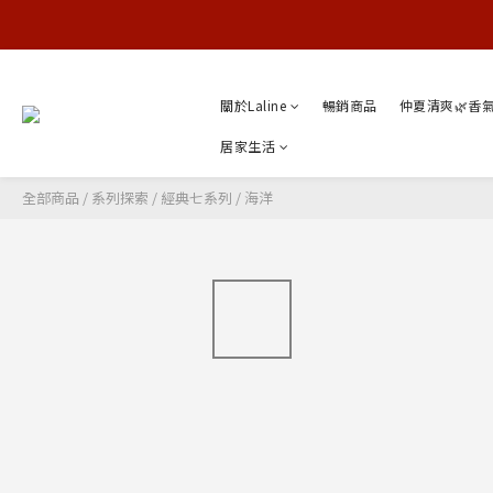
關於Laline
暢銷商品
仲夏清爽🌿香
居家生活
全部商品
/
系列探索
/
經典七系列
/
海洋