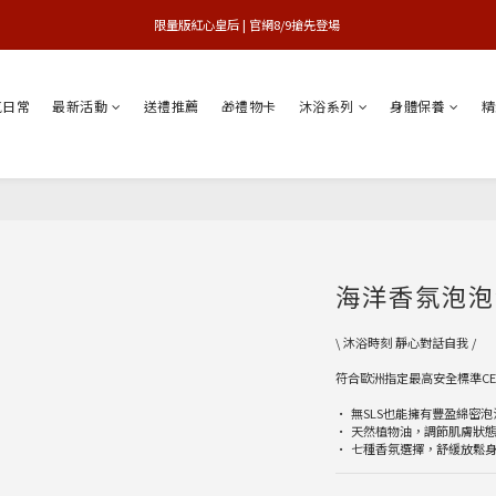
買1送1特賣會 | 台中大遠百店 / 南紡店
限量版紅心皇后 | 官網8/9搶先登場 
買1送1特賣會 | 台中大遠百店 / 南紡店
氣日常
最新活動
送禮推薦
🎁禮物卡
沐浴系列
身體保養
精
海洋香氛泡泡沐
\ 沐浴時刻 靜心對話自我 /
符合歐洲指定最高安全標準C
• 無SLS也能擁有豐盈綿密泡
• 天然植物油，調節肌膚狀
• 七種香氛選擇，舒緩放鬆