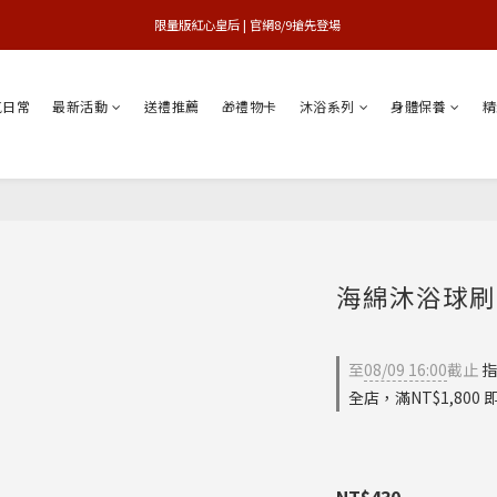
買1送1特賣會 | 台中大遠百店 / 南紡店
限量版紅心皇后 | 官網8/9搶先登場 
買1送1特賣會 | 台中大遠百店 / 南紡店
氣日常
最新活動
送禮推薦
🎁禮物卡
沐浴系列
身體保養
精
海綿沐浴球刷
至
08/09 16:00
截止
指
全店，滿NT$1,800