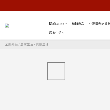
關於Laline
暢銷商品
仲夏清爽🌿香
居家生活
全部商品
/
居家生活
/
質感生活