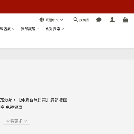
找商品
繁體中文
緻香氛
臉部護理
系列探索
立即購買
定分類，【仲夏香氣日常】滿額贈禮
 即享 免運優惠
查看更多