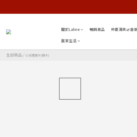
關於Laline
暢銷商品
仲夏清爽🌿香
居家生活
全部商品
/
心悅禮遇卡(開卡)