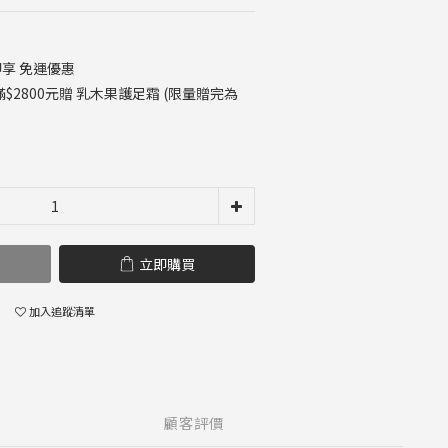
 即享 免運優惠
2800元贈 乳木果護足霜 (限量贈完為
立即購買
加入追蹤清單
顧客評價