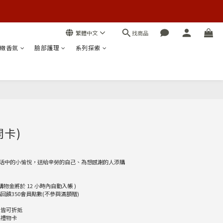
找商品
繁體中文
緻香氛
臉部護理
系列探索
立即購買
開卡)
活中的小愉悅，送給辛勞的自己、為想感謝的人添購
 ( 購物金將於 12 小時內自動入帳 )
回饋350會員點數(不參與滿額贈)
金皆可折抵
出禮物卡