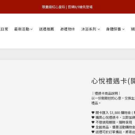
買1送1特賣會 | 台中大遠百店 / 南紡店
限量版紅心皇后 | 官網8/9搶先登場 
買1送1特賣會 | 台中大遠百店 / 南紡店
氣日常
最新活動
送禮推薦
🎁禮物卡
沐浴系列
身體保養
精
心悅禮遇卡(
｜禮遇卡商品說明｜
以一份剛剛好的心意，交換生
禮品。
♥︎ 開卡匯入 $3,880 購物金
♥︎ 購買心悅禮遇卡，立即加碼
♥︎ 不限使用期限，隨時享用
♥︎ 全館商品、優惠活動購物
♥︎ 送禮可於訂單備註，將寄