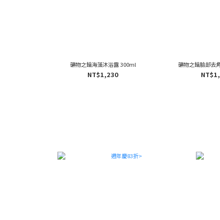
礦物之鑰海藻沐浴露 300ml
礦物之鑰臉部去角質
NT$1,230
NT$1