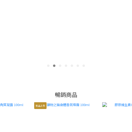
暢 銷 商 品
贈禮推薦
暢銷商品
新品上市