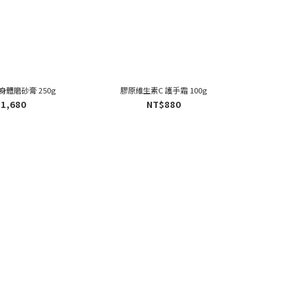
身體磨砂膏 250g
膠原維生素C 護手霜 100g
膠原維生素C
1,680
NT$880
N