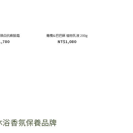
 煥白抗痕臉霜
橄欖&巴巴蘇 植物乳液 200g
橄欖&巴巴蘇 植物潤
1,780
NT$1,080
NT$
沐浴香氛保養品牌