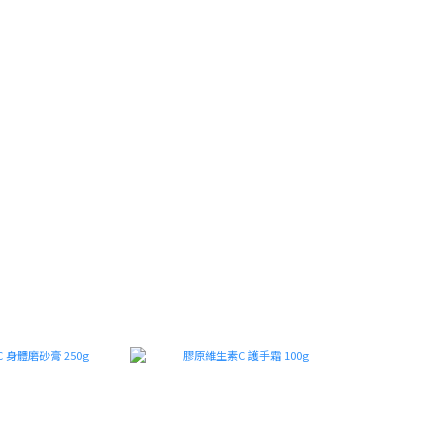
系 列 探 索
新品上市