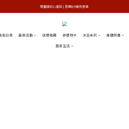
買1送1特賣會 | 台中大遠百店 / 南紡店
限量版紅心皇后 | 官網8/9搶先登場 
買1送1特賣會 | 台中大遠百店 / 南紡店
香氣日常
最新活動
送禮推薦
🎁禮物卡
沐浴系列
身體保養
居家生活