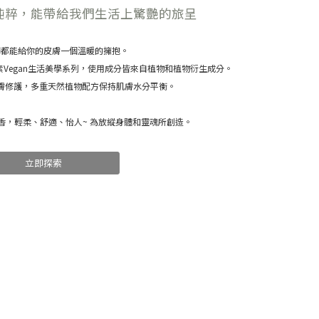
純粹，能帶給我們生活上驚艷的旅呈
節都能給你的皮膚一個溫暖的擁抱。
純素Vegan生活美學系列，使用成分皆來自植物和植物衍生成分。
膚修護，
多重天然植物配方保持肌膚水分平衡。
香，輕柔、舒適、怡人~ 為放縱身體和靈魂所創造。
立即探索