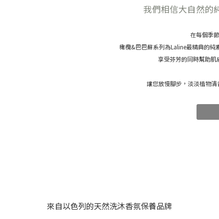
我們相信大自然的
在每個季
橄欖&巴巴蘇系列為Laline最精典的
享受芬芳的同時幫助肌
讓您放慢腳步，淡淡植物清
來自以色列的天然洗沐香氛保養品牌