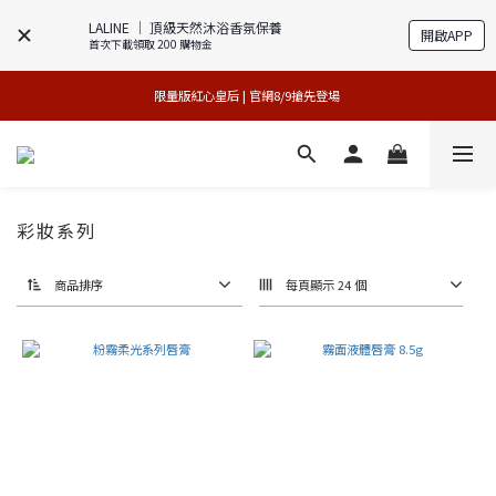
LALINE │ 頂級天然沐浴香氛保養
開啟APP
首次下載領取 200 購物金
專櫃加碼活動 | 尊寵指定系列2件88折
買1送1特賣會 | 台中大遠百店 / 南紡店
限量版紅心皇后 | 官網8/9搶先登場 
買1送1特賣會 | 台中大遠百店 / 南紡店
彩妝系列
商品排序
每頁顯示 24 個