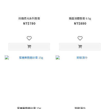
粉霧柔光系列唇膏
霧面液體唇膏 8.5g
NT$780
NT$880
蜜糖美唇磨砂膏 15g
卸妝濕巾