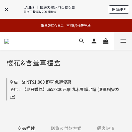
LALINE │ 頂級天然沐浴香氛保養
開啟APP
首次下載領取 200 購物金
專櫃加碼活動 | 尊寵指定系列2件88折
買1送1特賣會 | 台中大遠百店 / 南紡店
限量版紅心皇后 | 官網8/9搶先登場 
買1送1特賣會 | 台中大遠百店 / 南紡店
櫻花&含羞草禮盒
全店，滿NT$1,800 即享 免運優惠
全店，【夏日香氣】滿$2800元贈 乳木果護足霜 (限量贈完為
止)
商品描述
送貨及付款方式
顧客評價