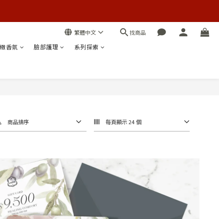
找商品
繁體中文
緻香氛
臉部護理
系列探索
商品排序
每頁顯示 24 個