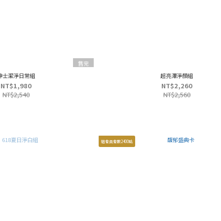
售完
紳士潔淨日常組
超亮澤淨顏組
NT$1,980
NT$2,260
NT$2,540
NT$2,560
贈會員會數2400點