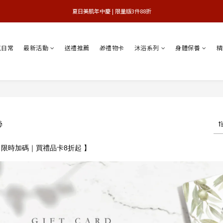
 夏日美肌年中慶 | 限量版3件88折 
官網獨享 | 滿額最高贈3件禮
官網獨享 | 滿額最高贈3件禮
氣日常
最新活動
送禮推薦
🎁禮物卡
沐浴系列
身體保養
精

iday 限時加碼｜買禮品卡8折起 】