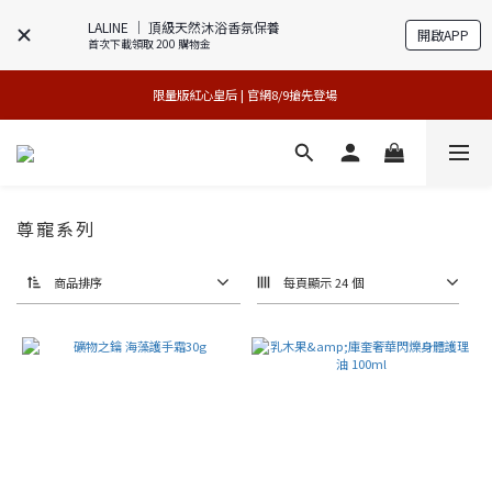
LALINE │ 頂級天然沐浴香氛保養
開啟APP
首次下載領取 200 購物金
專櫃加碼活動 | 尊寵指定系列2件88折
買1送1特賣會 | 台中大遠百店 / 南紡店
限量版紅心皇后 | 官網8/9搶先登場 
買1送1特賣會 | 台中大遠百店 / 南紡店
尊寵系列
商品排序
每頁顯示 24 個