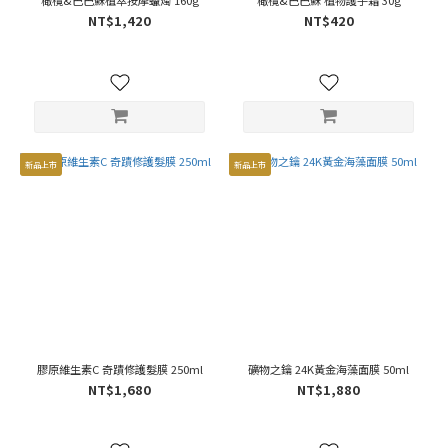
橄欖&巴巴蘇植萃按摩蠟燭 160g
橄欖&巴巴蘇 植物護手霜 30g
NT$1,420
NT$420
新品上市
新品上市
膠原維生素C 奇蹟修護髮膜 250ml
礦物之鑰 24K黃金海藻面膜 50ml
NT$1,680
NT$1,880