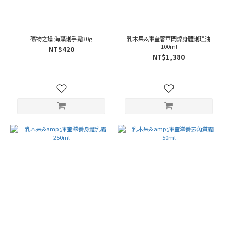
礦物之鑰 海藻護手霜30g
乳木果&庫奎奢華閃爍身體護理油
100ml
NT$420
NT$1,380