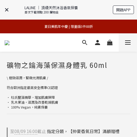
LALINE │ 頂級天然沐浴香氛保養
開啟APP
首次下載領取 200 購物金
專櫃加碼活動 | 舊包裝限時限量5折搶購
 夏日美肌年中慶 | 限量版3件88折 
官網獨享 | 滿額最高贈3件禮
官網獨享 | 滿額最高贈3件禮
礦物之鑰海藻保濕身體乳 60ml
\ 極致滋潤，緊緻光滑肌膚 /
符合歐洲指定最高安全標準CE認證
• 杜氏鹽藻精華，增加肌膚屏障
• 乳木果油，滋潤及改善乾燥肌膚
• 100% Vegan，純素保養
至
08/09 16:00
截止
指定分類，【仲夏香氣日常】滿額贈禮