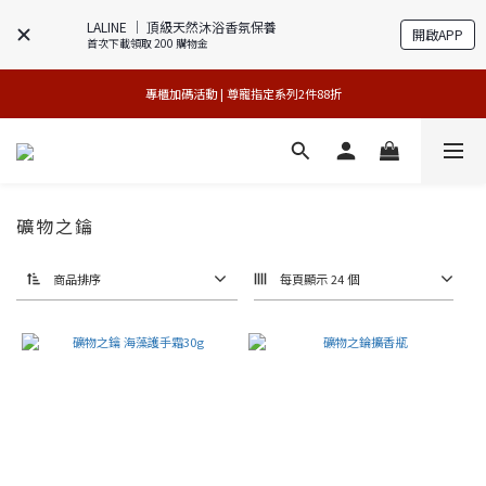
LALINE │ 頂級天然沐浴香氛保養
開啟APP
首次下載領取 200 購物金
買1送1特賣會 | 台中大遠百店 / 南紡店
買1送1特賣會 | 台中大遠百店 / 南紡店
專櫃加碼活動 | 尊寵指定系列2件88折
限量版紅心皇后 | 官網8/9搶先登場 
買1送1特賣會 | 台中大遠百店 / 南紡店
礦物之鑰
商品排序
每頁顯示 24 個