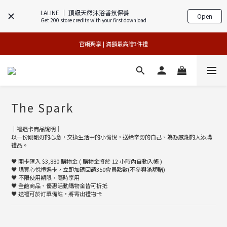
LALINE │ 頂級天然沐浴香氛保養
Open
Get 200 store credits with your first download
官網獨享 | 滿額最高贈3件禮
官網獨享 | 滿額最高贈3件禮
專櫃加碼活動 | 舊包裝限時限量5折搶購
 夏日美肌年中慶 | 限量版3件88折 
The Spark
官網獨享 | 滿額最高贈3件禮
｜禮遇卡商品說明｜
以一份剛剛好的心意，交換生活中的小愉悅，送給辛勞的自己、為想感謝的人添購
禮品。
♥︎ 開卡匯入 $3,880 購物金 ( 購物金將於 12 小時內自動入帳 )
♥︎ 購買心悅禮遇卡，立即加碼回饋350會員點數(不參與滿額贈)
♥︎ 不限使用期限，隨時享用
♥︎ 全館商品、優惠活動購物金皆可折抵
♥︎ 送禮可於訂單備註，將寄出禮物卡