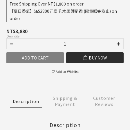
Free Shipping Over NT$1,800 on order
【夏日香氣】滿$2800元贈 乳木果護足霜 (限量贈完為止) on
order
NT$3,880
Quantity
ADD TO CART
BUY NOW
Add to Wishlist
Shipping &
Customer
Description
Payment
Reviews
Description