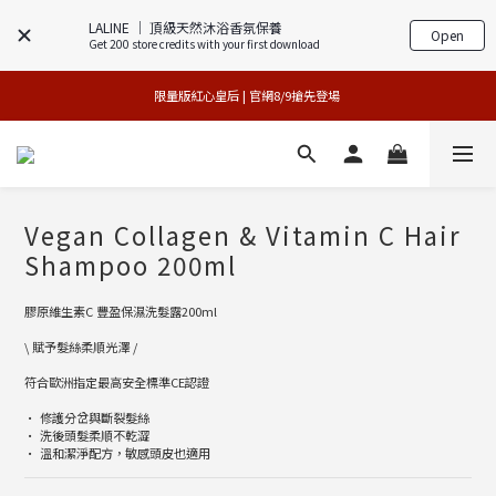
LALINE │ 頂級天然沐浴香氛保養
Open
Get 200 store credits with your first download
專櫃加碼活動 | 尊寵指定系列2件88折
買1送1特賣會 | 台中大遠百店 / 南紡店
限量版紅心皇后 | 官網8/9搶先登場 
買1送1特賣會 | 台中大遠百店 / 南紡店
Vegan Collagen & Vitamin C Hair
Shampoo 200ml
膠原維生素C 豐盈保濕洗髮露200ml
\ 賦予髮絲柔順光澤 /
符合歐洲指定最高安全標準CE認證
• 修護分岔與斷裂髮絲
• 洗後頭髮柔順不乾澀
• 溫和潔淨配方，敏感頭皮也適用