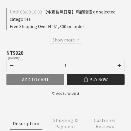
Until
08/09 16:00
【仲夏香氣日常】滿額贈禮 on selected
categories
Free Shipping Over NT$1,800 on order
Show more
NT$920
Quantity
ADD TO CART
BUY NOW
Add to Wishlist
Shipping &
Customer
Description
Payment
Reviews